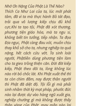
Nhớ Ơn Nặng Của Phật Là Thế Nào?
Thích Ca Như Lai của ta, lúc mới phát
tâm, đã vì ta mà thực hành Bồ tát đạo,
trải qua vô lượng kiếp chịu đủ khổ
cực.Khi ta tạo tội, Phật đã xót thương,
phương tiện giáo hóa, mà ta ngu si,
không biết tin tưởng, tiếp nhận. Ta đọa
Địa ngục, Phật càng đau xót, muốn chịu
thay khổ sở cho ta, nhưng nghiệp ta quá
nặng, hết cách cứu vớt. Ta sinh loài
người, Phậtliền dùng phương tiện làm
cho ta gieo trồng thiện căn. Đời đời kiếp
kiếp, Phật theo dõi ta, lòng không lúc
nào rời bỏ chốc lát. Khi Phật xuất thế thì
ta còn chìm đắm, nay được thân người
thì Phật đã diệt độ. Tội lỗi gì mà phải
sinh nhằm thời kỳ mạt pháp, phước đức
nào lại được dự vào hàng ngũ xuất gia,
nghiệp chướng gì mà không được thấy
thân vàng của Phật, may mắn nào lại