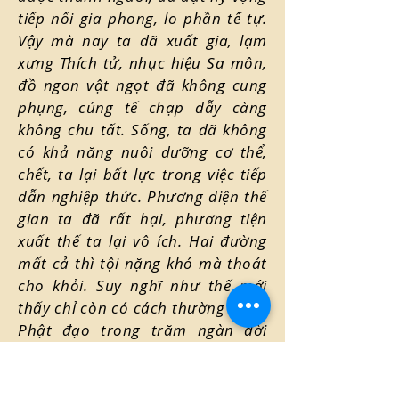
tiếp nối gia phong, lo phần tế tự.
Vậy mà nay ta đã xuất gia, lạm
xưng Thích tử, nhục hiệu Sa môn,
đồ ngon vật ngọt đã không cung
phụng, cúng tế chạp dẫy càng
không chu tất. Sống, ta đã không
có khả năng nuôi dưỡng cơ thể,
chết, ta lại bất lực trong việc tiếp
dẫn nghiệp thức. Phương diện thế
gian ta đã rất hại, phương tiện
xuất thế ta lại vô ích. Hai đường
mất cả thì tội nặng khó mà thoát
cho khỏi. Suy nghĩ như thế mới
thấy chỉ còn có cách thường hành
Phật đạo trong trăm ngàn đời
kiếp, khắp độ chúng sanh trong
mười phương ba đời. Như vậy thì
không phải chỉ cha mẹ một đời,