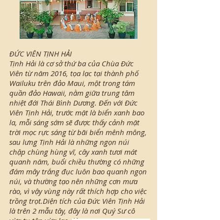
ĐỨC VIÊN TỊNH HẢI
Tịnh Hải là cơ sở thứ ba của Chùa Đức
Viên từ năm 2016, tọa lạc tại thành phố
Wailuku trên đảo Maui, một trong tám
quần đảo Hawaii, nằm giữa trung tâm
nhiệt đới Thái Bình Dương. Đến với Đức
Viên Tịnh Hải, trước mặt là biển xanh bao
la, mỗi sáng sớm sẽ được thấy cảnh mặt
trời mọc rực sáng từ bãi biển mênh mông,
sau lưng Tịnh Hải là những ngọn núi
chập chùng hùng vĩ, cây xanh tươi mát
quanh năm, buổi chiều thường có những
đám mây trắng đục luôn bao quanh ngọn
núi, và thường tạo nên những cơn mưa
rào, vì vậy vùng này rất thích hợp cho việc
trồng trọt.Diện tích của Đức Viên Tịnh Hải
là trên 2 mẫu tây, đây là nơi Quý Sư cô