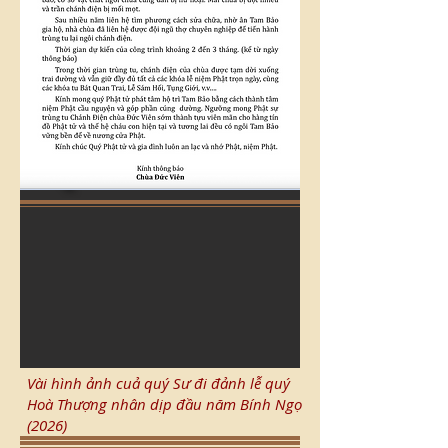
Vài hình ảnh cuả quý Sư đi đảnh lễ quý
Hoà Thượng nhân dịp đầu năm Bính Ngọ
(2026)