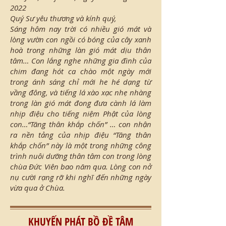
2022
Quý Sư yêu thương và kính quý,
Sáng hôm nay trời có nhiều gió mát và
lòng vườn con ngồi có bóng của cây xanh
hoà trong những làn gió mát dịu thân
tâm… Con lắng nghe những gia đình của
chim đang hót ca chào một ngày mới
trong ánh sáng chỉ mới he hé dạng từ
vầng đông, và tiếng lá xào xạc nhẹ nhàng
trong làn gió mát đong đưa cành lá làm
nhịp điệu cho tiếng niệm Phật của lòng
con…“Tăng thân khắp chốn” … con nhận
ra nền tảng của nhịp điệu “Tăng thân
khắp chốn” này là một trong những công
trình nuôi dưỡng thân tâm con trong lòng
chùa Đức Viên bao năm qua. Lòng con nở
nụ cười rạng rỡ khi nghĩ đến những ngày
vừa qua ở Chùa.
KHUYẾN PHÁT BỒ ĐỀ TÂM