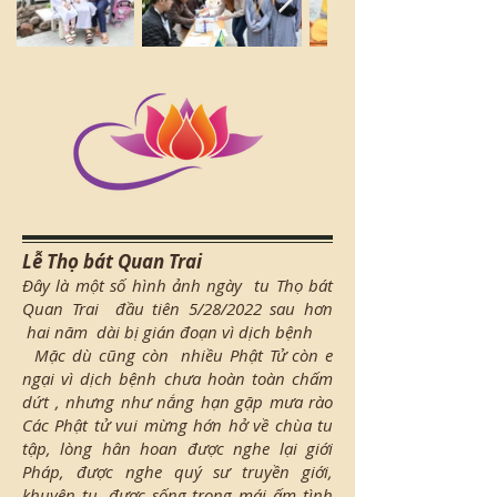
Lễ Thọ bát Quan Trai
Đây là một số hình ảnh ngày tu Thọ bát
Quan Trai
đầu tiên 5/28/2022 sau hơn
hai năm dài bị gián đoạn vì dịch bệnh
Mặc dù cũng còn nhiều Phật Tử còn e
ngại vì dịch bệnh chưa hoàn toàn chấm
dứt , nhưng như nắng hạn gặp mưa rào
Các Phật tử vui mừng hớn hở về chùa tu
tập, lòng hân hoan được nghe lại giới
Pháp, được nghe quý sư truyền giới,
khuyên tu, được sống trong mái ấm tình