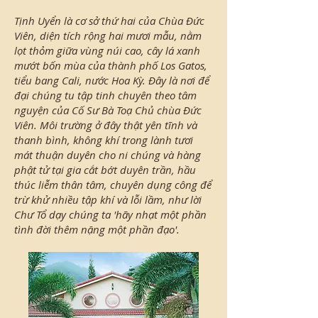
Tịnh Uyển là cơ sở thứ hai của Chùa Đức
Viên, diện tích rộng hai mươi mẫu, nằm
lọt thỏm giữa vùng núi cao, cây lá xanh
mướt bốn mùa của thành phố Los Gatos,
tiểu bang Cali, nước Hoa Kỳ. Đây là nơi để
đại chúng tu tập tinh chuyên theo tâm
nguyện của Cố Sư Bà Toạ Chủ chùa Đức
Viên. Môi trường ở đây thật yên tĩnh và
thanh bình, không khí trong lành tươi
mát thuận duyên cho ni chúng và hàng
phật tử tại gia cắt bớt duyên trần, hầu
thúc liễm thân tâm, chuyên dụng công để
trừ khử nhiều tập khí và lỗi lầm, như lời
Chư Tổ dạy chúng ta 'hãy nhạt một phần
tình đời thêm nặng một phần đạo'.