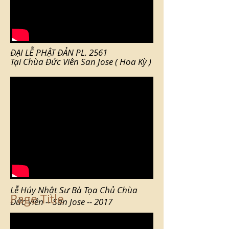
ĐẠI LỄ PHẬT ĐẢN PL. 2561
Tại Chùa Đức Viên San Jose ( Hoa Kỳ )
Lễ Húy Nhật Sư Bà Tọa Chủ Chùa
Page Title
Đức Viên -- San Jose -- 2017