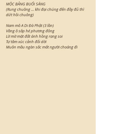
MỘC BẢNG BUỔI SÁNG
(Rung chuông … khi đại chúng đến đầy đủ thì
dứt hồi chuông)
Nam mô A Di Ðà Phật (3 lần)
Vầng ô sắp hé phương đông
Lờ mờ mặt đất ánh hồng rạng soi
Tự tâm xúc cảnh đổi dời
Muôn mầu ngàn sắc mắt người choáng đi