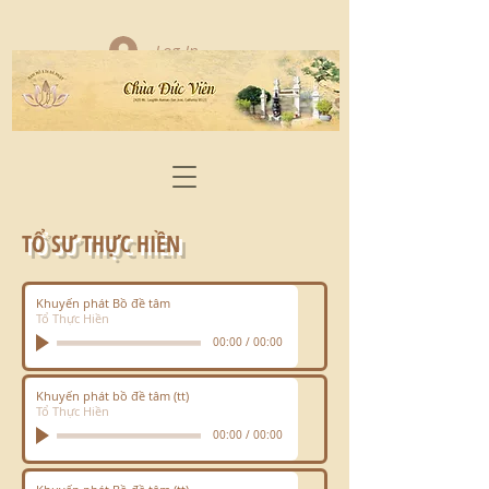
Log In
TỔ SƯ THỰC HIỀN
Khuyến phát Bồ đề tâm
Tổ Thực Hiền
00:00
/
00:00
Khuyến phát bồ đề tâm (tt)
Tổ Thực Hiền
00:00
/
00:00