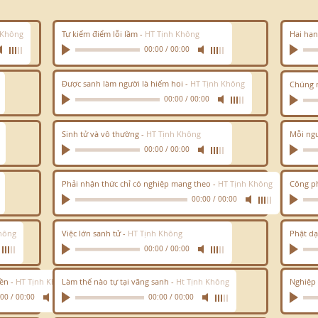
 Không
Tự kiểm điểm lỗi lầm
-
HT Tịnh Không
Hai hạn
00:00
/
00:00
Được sanh làm người là hiếm hoi
-
HT Tịnh Không
Chúng m
00:00
/
00:00
Sinh tử và vô thường
-
HT Tịnh Không
Mỗi ng
00:00
/
00:00
Phải nhận thức chỉ có nghiệp mang theo
-
HT Tịnh Không
Công ph
00:00
/
00:00
hông
Việc lớn sanh tử
-
HT Tịnh Không
Phật dạ
00:00
/
00:00
iền
-
HT Tịnh Không
Làm thế nào tự tại vãng sanh
-
Ht Tịnh Không
Nghiệp 
:00
/
00:00
00:00
/
00:00