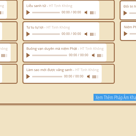
ông
Liễu sanh tử
-
HT Tịnh Không
Đối trị
00:00
/
00:00
Niệm Ph
Tự tu tự lợi
-
HT Tịnh Không
00:00
/
00:00
Không
Buông vạn duyên mà niệm Phật
-
HT Tịnh Không
00:00
/
00:00
Làm sao mới được vãng sanh
-
HT Tịnh Không
00:00
/
00:00
Xem Thêm Pháp Âm Khai