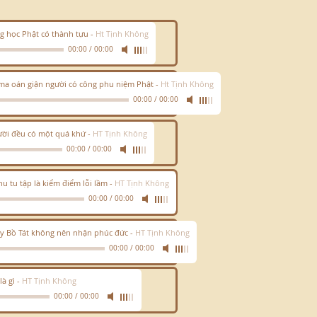
g học Phật có thành tựu
-
Ht Tịnh Không
00:00
/
00:00
a oán giận người có công phu niệm Phật
-
Ht Tịnh Không
00:00
/
00:00
ười đều có một quá khứ
-
HT Tịnh Không
00:00
/
00:00
u tu tập là kiểm điểm lỗi lầm
-
HT Tịnh Không
00:00
/
00:00
y Bồ Tát không nên nhận phúc đức
-
HT Tịnh Không
00:00
/
00:00
là gì
-
HT Tịnh Không
00:00
/
00:00