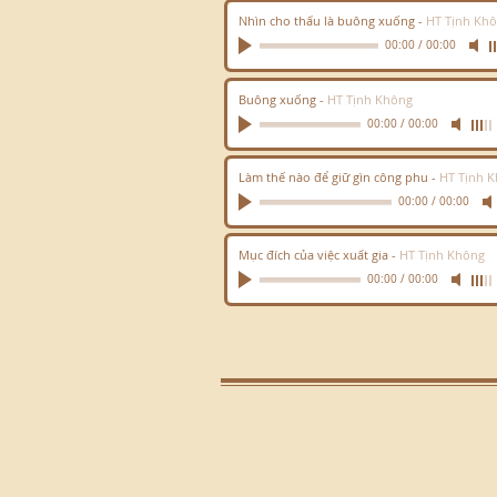
Nhìn cho thấu là buông xuống
-
HT Tịnh Kh
00:00
/
00:00
Buông xuống
-
HT Tịnh Không
00:00
/
00:00
Làm thế nào để giữ gìn công phu
-
HT Tịnh 
00:00
/
00:00
Mục đích của việc xuất gia
-
HT Tịnh Không
00:00
/
00:00