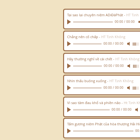
Tại sao lại chuyên niệm ADiĐàPhật
-
HT Tịnh
00:00
/
00:00
Chẳng nên cố chấp
-
HT Tịnh Không
00:00
/
00:00
Hãy thường nghĩ về cái chết
-
HT Tịnh Không
00:00
/
00:00
Nhìn thấu buông xuống
-
HT Tịnh Không
00:00
/
00:00
Vì sao tâm đau khổ và phiền não
-
Ht Tịnh K
00:00
/
00:00
Tấm gương niệm Phật của hòa thượng Hải H
00