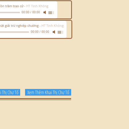
 hồn trầm trạo cử
-
HT Tịnh Không
00:00
/
00:00
ật giải trừ nghiệp chướng
-
HT Tịnh Không
00:00
/
00:00
 Thị Chư Tổ
Xem Thêm Khai Thị Chư Tổ