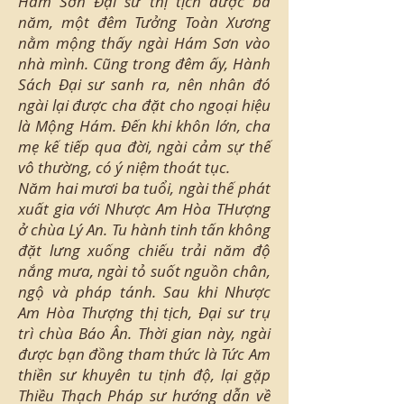
Hám Sơn Đại sư thị tịch được ba
năm, một đêm Tưởng Toàn Xương
nằm mộng thấy ngài Hám Sơn vào
nhà mình. Cũng trong đêm ấy, Hành
Sách Đại sư sanh ra, nên nhân đó
ngài lại được cha đặt cho ngoại hiệu
là Mộng Hám. Đến khi khôn lớn, cha
mẹ kế tiếp qua đời, ngài cảm sự thế
vô thường, có ý niệm thoát tục.
Năm hai mươi ba tuổi, ngài thế phát
xuất gia với Nhược Am Hòa THượng
ở chùa Lý An. Tu hành tinh tấn không
đặt lưng xuống chiếu trải năm độ
nắng mưa, ngài tỏ suốt nguồn chân,
ngộ và pháp tánh. Sau khi Nhược
Am Hòa Thượng thị tịch, Đại sư trụ
trì chùa Báo Ân. Thời gian này, ngài
được bạn đồng tham thức là Tức Am
thiền sư khuyên tu tịnh độ, lại gặp
Thiều Thạch Pháp sư hướng dẫn về