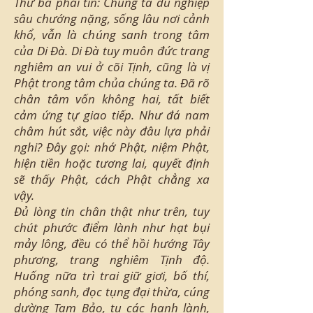
Thứ ba phải tin: Chúng ta dù nghiệp
sâu chướng nặng, sống lâu nơi cảnh
khổ, vẫn là chúng sanh trong tâm
của Di Đà. Di Đà tuy muôn đức trang
nghiêm an vui ở cõi Tịnh, cũng là vị
Phật trong tâm chủa chúng ta. Đã rõ
chân tâm vốn không hai, tất biết
cảm ứng tự giao tiếp. Như đá nam
châm hút sắt, việc này đâu lựa phải
nghi? Đây gọi: nhớ Phật, niệm Phật,
hiện tiền hoặc tương lai, quyết định
sẽ thấy Phật, cách Phật chẳng xa
vậy.
Đủ lòng tin chân thật như trên, tuy
chút phước điểm lành như hạt bụi
mảy lông, đều có thể hồi hướng Tây
phương, trang nghiêm Tịnh độ.
Huống nữa trì trai giữ giơi, bố thí,
phóng sanh, đọc tụng đại thừa, cúng
dường Tam Bảo, tu các hạnh lành,