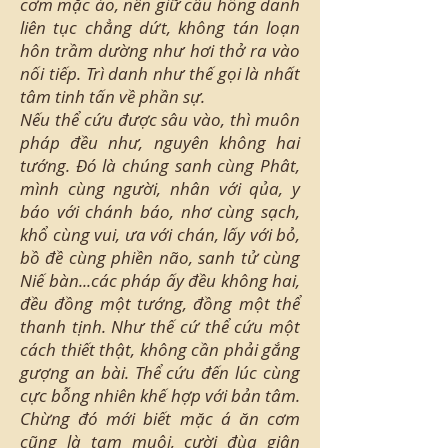
cơm mặc áo, nên giữ câu hồng danh
liên tục chẳng dứt, không tán loạn
hôn trầm dường như hơi thở ra vào
nối tiếp. Trì danh như thế gọi là nhất
tâm tinh tấn về phần sự.
Nếu thể cứu được sâu vào, thì muôn
pháp đều như, nguyên không hai
tướng. Đó là chúng sanh cùng Phât,
mình cùng người, nhân với qủa, y
báo với chánh báo, nhơ cùng sạch,
khổ cùng vui, ưa với chán, lấy với bỏ,
bồ đề cùng phiền não, sanh tử cùng
Niế bàn...các pháp ấy đều không hai,
đều đồng một tướng, đồng một thể
thanh tịnh. Như thế cứ thể cứu một
cách thiết thật, không cần phải gắng
gượng an bài. Thể cứu đến lúc cùng
cực bỗng nhiên khế hợp với bản tâm.
Chừng đó mới biết mặc á ăn cơm
cũng là tam muội, cười đùa giận