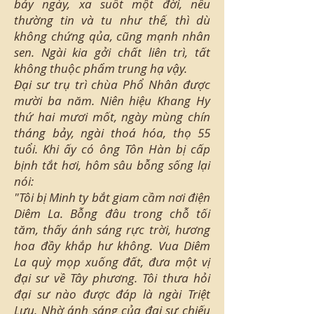
bảy ngày, xa suốt một đời, nếu
thường tin và tu như thế, thì dù
không chứng qủa, cũng mạnh nhân
sen. Ngài kia gởi chất liên trì, tất
không thuộc phẩm trung hạ vậy.
Đại sư trụ trì chùa Phổ Nhân được
mười ba năm. Niên hiệu Khang Hy
thứ hai mươi mốt, ngày mùng chín
tháng bảy, ngài thoá hóa, thọ 55
tuổi. Khi ấy có ông Tôn Hàn bị cấp
bịnh tắt hơi, hôm sâu bỗng sống lại
nói:
"Tôi bị Minh ty bắt giam cầm nơi điện
Diêm La. Bỗng đâu trong chỗ tối
tăm, thấy ánh sáng rực trời, hương
hoa đầy khắp hư không. Vua Diêm
La quỳ mọp xuống đất, đưa một vị
đại sư về Tây phương. Tôi thưa hỏi
đại sư nào được đáp là ngài Triệt
Lưu. Nhờ ánh sáng của đại sư chiếu