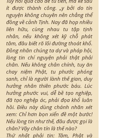
Tuy nói quả cao để tu tiến, mà kẻ sau
ít được thành công. „y bởi do tín
nguyện không chuyên nên chẳng thể
đồng về cảnh Tịnh. Nay đã họp nhiều
liên hữu, cùng nhau tu tập tịnh
nhân, nếu không xét kỹ chỗ phát
tâm, đâu biết rõ lối đường thoát khổ.
Đồng nhân chúng ta dự và pháp hội,
lòng tin chí nguyện phải thật phải
chân. Nếu không chân chính, tuy ăn
chay niệm Phật, tu phước phóng
sanh, chỉ là người lành thế gian, duy
hưởng nhân thiên phước báu. Lúc
hưởng phước vui, dễ bề tạo nghiệp,
đã tạo nghệp ác, phải đọa khổ luân
hồi. Điều này dùng chánh nhãn xét
xem: Chỉ hơn bọn xiển đề một bước!
Nếu lòng tin như thế, đâu được gọi là
chân? Vậy chân tín là thế nào?
Thứ nhất phải tin: Tâm, Phật và