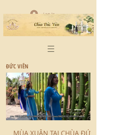
Log In
ĐỨC VIÊN
MÙA XUÂN TẠI CHÙA ĐỨC