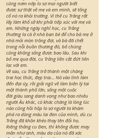
cũng nơm nớp lo sợ mọi người biết
được sự thật về mẹ và em mình, sẽ tống
cổ nó ra khỏi trường. Vì thế cu Trắng rất
lấy làm khổ sở khi phải tiếp xúc với mẹ và
em. Những ngày nghỉ học, cu Trắng
thường la cà ở nhà bạn bè để cho bà mẹ ở
nhà mỏi mòn trông đợi, và bà đã chết
trong nỗi buồn thương đó, bố chúng
cũng không sống được bao lâu. Sau khi
bố mẹ qua đời, cu Trắng liền cắt đứt liên
lạc với em.
Về sau, cu Trắng trở thành một chàng
trai học thức, đẹp trai... Nó vào lính làm
đến đại úy, rồi giải ngũ về làm biện lý tại
một thành phố lớn, sống một cuộc
đời giàu sang danh vọng như bao nhiêu
người Âu khác, có khác chăng là lòng lúc
nào cũng hồi hộp lo sợ người ta khám
phá ra dòng máu lai đen của mình, dù cu
Trắng đã khôn khéo thay tên đổi họ.
Riêng thằng cu Đen, thì không được may
mắn như anh, màu da của nó đã xác