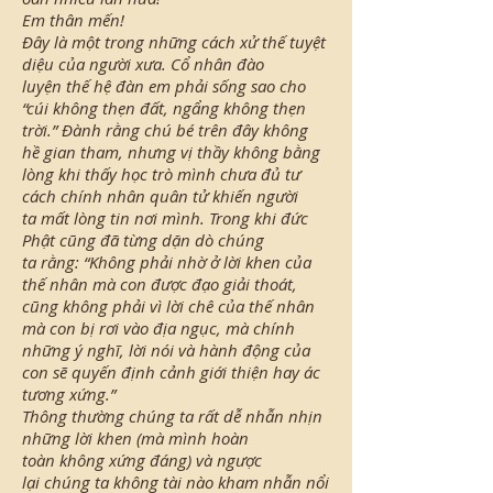
Em thân mến!
Đây là một trong những cách xử thế tuyệt
diệu của người xưa. Cổ nhân đào
luyện thế hệ đàn em phải sống sao cho
“cúi không thẹn đất, ngẩng không thẹn
trời.” Đành rằng chú bé trên đây không
hề gian tham, nhưng vị thầy không bằng
lòng khi thấy học trò mình chưa đủ tư
cách chính nhân quân tử khiến người
ta mất lòng tin nơi mình. Trong khi đức
Phật cũng đã từng dặn dò chúng
ta rằng: “Không phải nhờ ở lời khen của
thế nhân mà con được đạo giải thoát,
cũng không phải vì lời chê của thế nhân
mà con bị rơi vào địa ngục, mà chính
những ý nghĩ, lời nói và hành động của
con sẽ quyến định cảnh giới thiện hay ác
tương xứng.”
Thông thường chúng ta rất dễ nhẫn nhịn
những lời khen (mà mình hoàn
toàn không xứng đáng) và ngược
lại chúng ta không tài nào kham nhẫn nổi