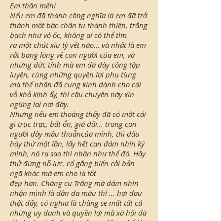
Em thân mến!
Nếu em đã thành công nghĩa là em đã trở
thành một bậc chân tu thánh thiện, trắng
bạch như vỏ ốc, không ai có thể tìm
ra một chút xíu tỳ vết nào... và nhất là em
rất bằng lòng về con người của em, và
những đức tính mà em đã dày công tập
luyện, cùng những quyền lợi phụ tùng
mà thế nhân đã cung kính dành cho cái
vỏ khả kính ấy, thì câu chuyện này xin
ngừng lại nơi đây.
Nhưng nếu em thoáng thấy đã có một cái
gì trục trặc, bất ổn, giả dối... trong con
người đầy mâu thuẫncủa mình, thì đâu
hãy thử một lần, lấy hết can đảm nhìn kỹ
mình, nó ra sao thì nhận như thế đó. Hãy
thử đừng nỗ lực, cố gắng biến cải bản
ngã khác mà em cho là tốt
đẹp hơn. Chàng cu Trắng mà dám nhìn
nhận mình là dân da màu thì ... hơi đau
thật đấy, có nghĩa là chàng sẽ mất tất cả
những uy danh và quyền lợi mà xã hội đã