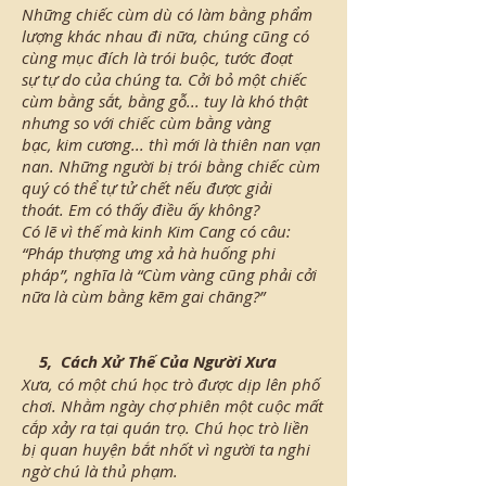
Những chiếc cùm dù có làm bằng phẩm
lượng khác nhau đi nữa, chúng cũng có
cùng mục đích là trói buộc, tước đoạt
sự tự do của chúng ta. Cởi bỏ một chiếc
cùm bằng sắt, bằng gỗ... tuy là khó thật
nhưng so với chiếc cùm bằng vàng
bạc, kim cương... thì mới là thiên nan vạn
nan. Những người bị trói bằng chiếc cùm
quý có thể tự tử chết nếu được giải
thoát. Em có thấy điều ấy không?
Có lẽ vì thế mà kinh Kim Cang có câu:
“Pháp thượng ưng xả hà huống phi
pháp”, nghĩa là “Cùm vàng cũng phải cởi
nữa là cùm bằng kẽm gai chăng?”
5,
Cách Xử Thế Của Người Xưa
Xưa, có một chú học trò được dịp lên phố
chơi. Nhằm ngày chợ phiên một cuộc mất
cắp xảy ra tại quán trọ. Chú học trò liền
bị quan huyện bắt nhốt vì người ta nghi
ngờ chú là thủ phạm.