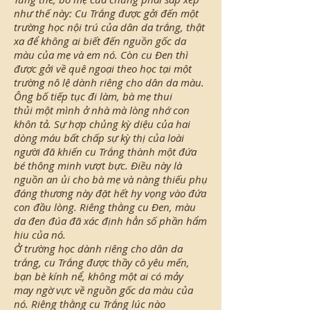
như thế này: Cu Trắng được gởi đến một
trường học nội trú của dân da trắng, thật
xa để không ai biết đến nguồn gốc da
màu của mẹ và em nó. Còn cu Đen thì
được gởi về quê ngoại theo học tại một
trường nô lệ dành riêng cho dân da màu.
Ông bố tiếp tục đi làm, bà mẹ thui
thủi một mình ở nhà mà lòng nhớ con
khôn tả. Sự hợp chủng kỳ diệu của hai
dòng máu bất chấp sự kỳ thị của loài
người đã khiến cu Trắng thành một đứa
bé thông minh vượt bực. Điều này là
nguồn an ủi cho bà mẹ và nàng thiếu phụ
đáng thương này đặt hết hy vọng vào đứa
con đầu lòng. Riêng thằng cu Đen, màu
da đen đúa đã xác định hẳn số phần hẩm
hiu của nó.
Ở trường học dành riêng cho dân da
trắng, cu Trắng được thầy cô yêu mến,
bạn bè kính nể, không một ai có mảy
may ngờ vực về nguồn gốc da màu của
nó. Riêng thằng cu Trắng lúc nào