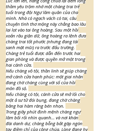
Lúc lớn lên, nàng công chúa lại đem lòng
thầm yêu trộm nhớ một chàng trai trẻ
tuổi trong đội Ngự lâm quân của cha
mình. Nhà có ngạch vách có tai, câu
chuyện tình thơ mộng này chẳng bao lâu
lại lọt vào tai ông hoàng. Sau một hồi
xoắn râu giận dữ, ông hoàng ra lệnh đưa
chàng trai tốt phước (nhưng đang tái
sanh mặt mũi) ra trước đấu trường.
Chàng trẻ tuổi được dẫn đến trước hai
gian phòng và được quyền mở một trong
hai cánh cửa.
Nếu chàng vô tội, thần linh sẽ giúp chàng
mở cánh cửa hạnh phúc: một giai nhân
đang chờ chàng cùng với số của hồi
môn đồ sộ.
Nếu chàng có tội, cánh cửa sẽ mở lối cho
một ả sư tử đói bụng, đang chờ chàng
bằng hai hàm răng bén nhọn.
Trong giây phút định mệnh chàng ngự
lâm bối rối nhìn quanh... và nơi khán
đài danh dự, chàng bỗng bắt gặp ngón
tay điềm chỉ của công chúa. Lòng đang hy