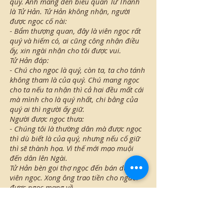
quý. Anh mang đến biếu quan Tư Thành
là Tử Hản. Tử Hản không nhận, người
được ngọc cố nài:
- Bẩm thượng quan, đây là viên ngọc rất
quý và hiếm có, ai cũng công nhận điều
ấy, xin ngài nhận cho tôi được vui.
Tử Hản đáp:
- Chú cho ngọc là quý, còn ta, ta cho tánh
không tham là của quý. Chú mang ngọc
cho ta nếu ta nhận thì cả hai đều mất cái
mà mình cho là quý nhất, chi bằng của
quý ai thì người ấy giữ.
Người được ngọc thưa:
- Chúng tôi là thường dân mà được ngọc
thì dù biết là của quý, nhưng nếu cố giữ
thì sẽ thành họa. Vì thế mới mạo muội
đến dân lên Ngài.
Tử Hản bèn gọi thợ ngọc đến bán dùm
viên ngọc. Xong ông trao tiền cho người
được ngọc mang về.
PC: Tổ Bát Nhã Ba La được nhà vua dâng
cúng một hạt bảo châu vô giá. Vua có ba
vị hoàng tử. Tổ cầm ngọc hỏi các vị hoàng