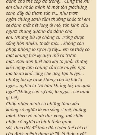
dành cho thế cấp da trắng... Cũng thế khi
em chịu nhận mình là một tôn giảchúng
sanh đầy đủ tham sân si... như trăm
ngàn chúng sanh tầm thường khác thì em
sẽ đánh mất hết lòng ái mộ, tôn kính của
người chung quanh đã dành cho
em. Nhưng bù lại chàng cu Trắng được
sống hồn nhiên, thoải mái... không còn
phập phòng lo sợ bị lộ tẩy... em sẽ thấy có
một khung trời kỳ diệu mở ra trước
mặt. Đau đớn biết bao khi ta phải chứng
kiến ngày lâm chung của cái huyễn ngã
mà ta đã khổ công che đậy, tập luyện...
nhưng bù lại ta sẽ không còn sợ hãi lo
ngại... nghĩa là “vô hữu khủng bố, bô quái
ngại” (không còn sợ hãi, lo ngại... cái quái
gì hết).
Chấp nhận mình có những tánh xấu
không có nghĩa là em sống si mê, buông
mình theo vô minh dục vọng, mà chấp
nhận có nghĩa là bình thản quán
sát, theo dõi để thấu đáu toàn thể cái cơ
cấu được mệnh danh là TA, là “bản ngã”