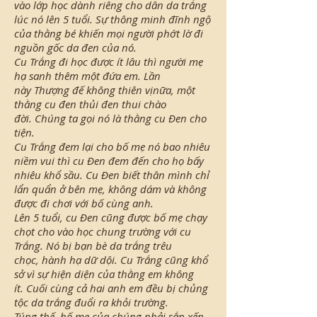
vào lớp học dành riêng cho dân da trắng
lúc nó lên 5 tuổi. Sự thông minh đĩnh ngộ
của thằng bé khiến mọi người phớt lờ đi
nguồn gốc da đen của nó.
Cu Trắng đi học được ít lâu thì người mẹ
hạ sanh thêm một đứa em. Lần
này Thượng đế không thiên vịnữa, một
thằng cu đen thủi đen thui chào
đời. Chúng ta gọi nó là thằng cu Đen cho
tiện.
Cu Trắng đem lại cho bố mẹ nó bao nhiêu
niềm vui thì cu Đen đem đến cho họ bấy
nhiêu khổ sầu. Cu Đen biết thân mình chỉ
lẩn quẩn ở bên mẹ, không dám và không
được đi chơi với bố cùng anh.
Lên 5 tuổi, cu Đen cũng được bố mẹ chạy
chọt cho vào học chung trường với cu
Trắng. Nó bị bạn bè da trắng trêu
chọc, hành hạ dữ dội. Cu Trắng cũng khổ
sở vì sự hiện diện của thằng em không
ít. Cuối cùng cả hai anh em đều bị chủng
tộc da trắng đuổi ra khỏi trường.
Túng thế, bố mẹ của chúng phải sắp xếp