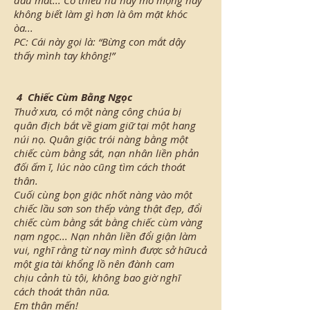
đâu mất... Cô thiếu nữ hay mơ mộng này
không biết làm gì hơn là ôm mặt khóc
òa...
PC: Cái này gọi là: “Bừng con mắt dậy
thấy mình tay không!”
4
Chiếc Cùm Bằng Ngọc
Thuở xưa, có một nàng công chúa bị
quân địch bắt về giam giữ tại một hang
núi nọ. Quân giặc trói nàng bằng một
chiếc cùm bằng sắt, nạn nhân liền phản
đối ấm ĩ, lúc nào cũng tìm cách thoát
thân.
Cuối cùng bọn giặc nhốt nàng vào một
chiếc lầu sơn son thếp vàng thật đẹp, đổi
chiếc cùm bằng sắt bằng chiếc cùm vàng
nạm ngọc... Nạn nhân liền đổi giận làm
vui, nghĩ rằng từ nay mình được sở hữucả
một gia tài khổng lồ nên đành cam
chịu cảnh tù tội, không bao giờ nghĩ
cách thoát thân nũa.
Em thân mến!