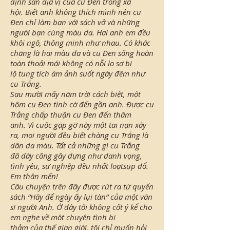
định sẵn địa vị của cu Đen trong xã
hội. Biết anh không thích mình nên cu
Đen chỉ làm bạn với sách vở và những
người bạn cùng màu da. Hai anh em đều
khôi ngô, thông minh như nhau. Có khác
chăng là hai màu da và cu Đen sống hoàn
toàn thoải mái không có nỗi lo sợ bị
lộ tung tích ám ảnh suốt ngày đêm như
cu Trắng.
Sau mười mấy năm trời cách biệt, một
hôm cu Đen tình cờ đến gần anh. Được cu
Trắng chấp thuận cu Đen đến thăm
anh. Vì cuộc gặp gỡ này một tai nạn xảy
ra, mọi người đều biết chàng cu Trắng là
dân da màu. Tất cả những gì cu Trắng
đã dày công gây dựng như danh vọng,
tình yêu, sự nghiệp đều nhất loạtsụp đổ.
Em thân mến!
Câu chuyện trên đây được rút ra từ quyển
sách “Hãy để ngày ấy lụi tàn” của một văn
sĩ người Anh. Ở đây tôi không cốt ý kể cho
em nghe về một chuyện tình bi
thảm của thế gian giới, tôi chỉ muốn hỏi