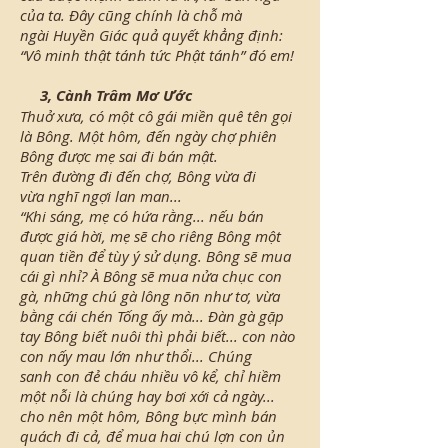
của ta. Đây cũng chính là chỗ mà
ngài Huyền Giác quả quyết khẳng định:
“Vô minh thật tánh tức Phật tánh” đó em!
3, Cành Trâm Mơ Ước
Thuở xưa, có một cô gái miền quê tên gọi
là Bông. Một hôm, đến ngày chợ phiên
Bông được mẹ sai đi bán mật.
Trên đường đi đến chợ, Bông vừa đi
vừa nghĩ ngợi lan man...
“Khi sáng, mẹ có hứa rằng... nếu bán
được giá hời, mẹ sẽ cho riêng Bông một
quan tiền để tùy ý sử dụng. Bông sẽ mua
cái gì nhỉ? À Bông sẽ mua nửa chục con
gà, những chú gà lông nõn như tơ, vừa
bằng cái chén Tống ấy mà... Đàn gà gặp
tay Bông biết nuôi thì phải biết... con nào
con nấy mau lớn như thổi... Chúng
sanh con đẻ cháu nhiều vô kể, chỉ hiềm
một nỗi là chúng hay bơi xới cả ngày...
cho nên một hôm, Bông bực mình bán
quách đi cả, để mua hai chú lợn con ủn