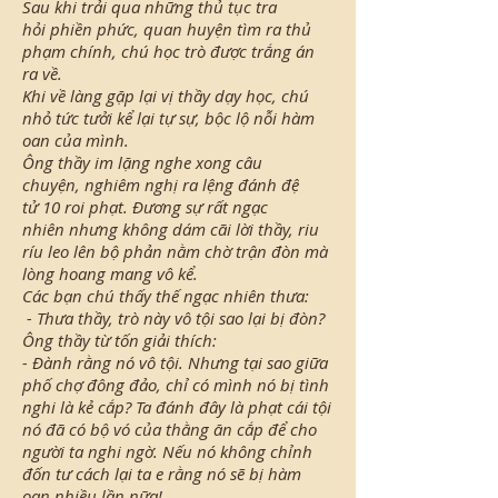
Sau khi trải qua những thủ tục tra
hỏi phiền phức, quan huyện tìm ra thủ
phạm chính, chú học trò được trắng án
ra về.
Khi về làng gặp lại vị thầy dạy học, chú
nhỏ tức tưởi kể lại tự sự, bộc lộ nỗi hàm
oan của mình.
Ông thầy im lặng nghe xong câu
chuyện, nghiêm nghị ra lệng đánh đệ
tử 10 roi phạt. Đương sự rất ngạc
nhiên nhưng không dám cãi lời thầy, riu
ríu leo lên bộ phản nằm chờ trận đòn mà
lòng hoang mang vô kể.
Các bạn chú thấy thế ngạc nhiên thưa:
- Thưa thầy, trò này vô tội sao lại bị đòn?
Ông thầy từ tốn giải thích:
- Đành rằng nó vô tội. Nhưng tại sao giữa
phố chợ đông đảo, chỉ có mình nó bị tình
nghi là kẻ cắp? Ta đánh đây là phạt cái tội
nó đã có bộ vó của thằng ăn cắp để cho
người ta nghi ngờ. Nếu nó không chỉnh
đốn tư cách lại ta e rằng nó sẽ bị hàm
oan nhiều lần nữa!