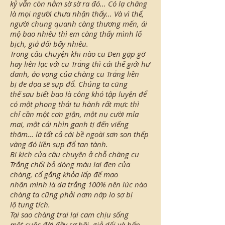
kỷ vẫn còn nằm sờ sờ ra đó... Có lạ chăng
là mọi người chưa nhận thấy... Và vì thế,
người chung quanh càng thương mến, ái
mộ bao nhiêu thì em càng thấy mình lố
bịch, giả dối bấy nhiêu.
Trong câu chuyện khi nào cu Đen gặp gỡ
hay liên lạc với cu Trắng thì cái thế giới hư
danh, ảo vọng của chàng cu Trắng liền
bị đe dọa sẽ sụp đổ. Chúng ta cũng
thế sau biết bao là công khó tập luyện để
có một phong thái tu hành rất mực thì
chỉ cần một cơn giận, một nụ cười mỉa
mai, một cái nhìn ganh tị đến viếng
thăm... là tất cả cái bề ngoài sơn son thếp
vàng đó liền sụp đổ tan tành.
Bi kịch của câu chuyện ở chỗ chàng cu
Trắng chối bỏ dòng máu lai đen của
chàng, cố gắng khỏa lấp để mạo
nhận mình là da trắng 100% nên lúc nào
chàng ta cũng phải nơm nớp lo sợ bị
lộ tung tích.
Tại sao chàng trai lại cam chịu sống
một cuộc đời đầy sợ hãi, giả dối và bấp