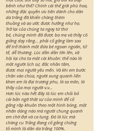
bênh như thế? Chính cái thế giới phù hoa,
những đặc quyền ưu tiên dành cho dân
da trắng đã khiến chàng thèm
thuồng và ao ước được hưởng như họ.
Trở lại của chúng ta ngay từ thơ
bé, chúng mình đã được ba mẹ và thầy cô
giảng dạy rằng... phải cố gắng làm sao
để trở thành một đứa bé ngoan ngoãn, tử
tế, dễ thương. Lúc dần dần lớn lên, xã
hội lại cho ta một cái khuôn: thế nào là
một người lịch sự, đắc nhân tâm,
được mọi người yêu mến. Và khi em bước
chân vào chùa, người xung quanh liền
khen em là đại trượng phu, là sa môn, là
thầy của mọi người v.v...
Hơn lúc nào hết đây là lúc em chối bỏ
cái bản ngã thật sự của mình để cố
gắng rập khuôn theo một hình bóng, một
nhân dáng nào mà người chung quanh
em chờ đợi và ca tụng. Đó là lúc mà
chàng cu Trắng đang cố gắng chứng
tỏ mình là dân da trắng 100%.