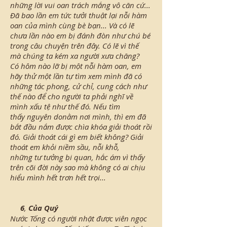
những lời vui oan trách mắng vô căn cứ...
Đã bao lần em tức tưởi thuật lại nỗi hàm
oan của mình cùng bè bạn... Và có lẽ
chưa lần nào em bị đánh đòn như chú bé
trong câu chuyện trên đây. Có lẽ vì thế
mà chúng ta kém xa người xưa chăng?
Có hôm nào lỡ bị một nỗi hàm oan, em
hãy thử một lần tự tìm xem mình đã có
những tác phong, cử chỉ, cung cách như
thế nào để cho người ta phải nghĩ về
mình xấu tệ như thế đó. Nếu tìm
thấy nguyên donằm nơi mình, thì em đã
bắt đầu nắm được chìa khóa giải thoát rồi
đó. Giải thoát cái gì em biết không? Giải
thoát em khỏi niềm sầu, nỗi khỗ,
những tư tưởng bi quan, hắc ám vì thấy
trên cõi đời này sao mà không có ai chịu
hiểu mình hết trơn hết trọi...
6
,
Của Quý
Nước Tống có người nhặt được viên ngọc