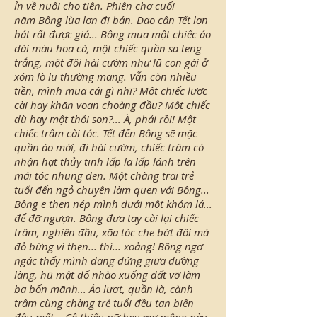
ỉn về nuôi cho tiện. Phiên chợ cuối
năm Bông lùa lợn đi bán. Dạo cận Tết lợn
bát rất được giá... Bông mua một chiếc áo
dài màu hoa cà, một chiếc quần sa teng
trắng, một đôi hài cườm như lũ con gái ở
xóm lò lu thường mang. Vẫn còn nhiều
tiền, mình mua cái gì nhĩ? Một chiếc lược
cài hay khăn voan choàng đầu? Một chiếc
dù hay một thỏi son?... À, phải rồi! Một
chiếc trâm cài tóc. Tết đến Bông sẽ mặc
quần áo mới, đi hài cườm, chiếc trâm có
nhận hạt thủy tinh lấp la lấp lánh trên
mái tóc nhung đen. Một chàng trai trẻ
tuổi đến ngỏ chuyện làm quen với Bông...
Bông e thẹn nép mình dưới một khóm lá...
để đỡ ngượn. Bông đưa tay cài lại chiếc
trâm, nghiên đầu, xõa tóc che bớt đôi má
đỏ bừng vì thẹn... thì... xoảng! Bông ngơ
ngác thấy mình đang đứng giữa đường
làng, hũ mật đổ nhào xuống đất vỡ làm
ba bốn mãnh... Áo lượt, quần là, cành
trâm cùng chàng trẻ tuổi đều tan biến