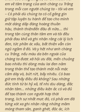
em về tâm trạng của anh chàng cu Trắng
trong mỗi con người chúng ta – tôi và em
– Có phải dù chúng ta có cố gắng gìn
giữ tập luyện tu hành để tạo cho mình
một dáng dấp đàng hoàng thuần
hậu, thánh thiệnđến đâu đi nữa.... thì
trong tận cùng thân tâm em và tôi đều
phải đau khổ và ghi nhận rằng cái lý lịch
đen, tức phần ác xấu, bất thiện vẫn còn
ngũ ngầm ở đó. Và y hệt như anh chàng
cu Trắng, nếu màu da bên ngoài của
chàng ta được xã hội ưu đãi, mến chuộng
bao nhiêu thì dòng máu lai đen nằm
trong thân thể tạo thành một nỗi mặc
cảm dày vò, bứt rứt, bấy nhiêu. Có bao
giờ em thấy điều đó không? Sau những
đức tính từ bi hỷ xả, tế nhị dịu dàng, đắc
nhân tâm... những điều kiện ắc có và đủ
để tạo thành con người hợp thời
trang, lịch sự nhất mực đó, có phải em đã
từng xót xa ghi nhận rằng những mầm
móng tham sân, ganh ghét, độc ác, ích