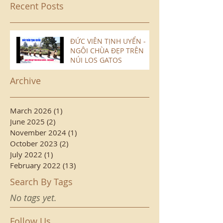
Recent Posts
ĐỨC VIÊN TỊNH UYỂN -
NGÔI CHÙA ĐẸP TRÊN
NÚI LOS GATOS
Archive
March 2026
(1)
1 post
June 2025
(2)
2 posts
November 2024
(1)
1 post
October 2023
(2)
2 posts
July 2022
(1)
1 post
February 2022
(13)
13 posts
Search By Tags
No tags yet.
Follow Us