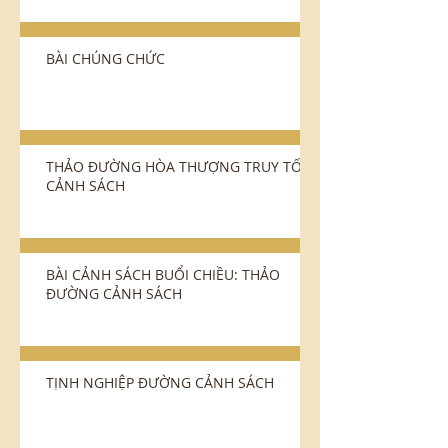
BÀI CHÚNG CHỨC
THẢO ÐƯỜNG HÒA THƯỢNG TRUY TỐ
CẢNH SÁCH
BÀI CẢNH SÁCH BUỔI CHIỀU: THẢO
ĐƯỜNG CẢNH SÁCH
TỊNH NGHIỆP ÐƯỜNG CẢNH SÁCH