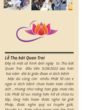
Lễ Thọ bát Quan Trai
Đây là một số hình ảnh ngày tu Thọ bát
Quan Trai
đầu tiên 5/28/2022 sau hơn
hai năm dài bị gián đoạn vì dịch bệnh
Mặc dù cũng còn nhiều Phật Tử còn e
ngại vì dịch bệnh chưa hoàn toàn chấm
dứt , nhưng như nắng hạn gặp mưa rào
Các Phật tử vui mừng hớn hở về chùa tu
tập, lòng hân hoan được nghe lại giới
Pháp, được nghe quý sư truyền giới,
khuyên tu, được sống trong mái ấm tình