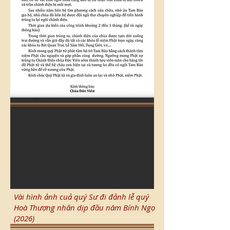
Vài hình ảnh cuả quý Sư đi đảnh lễ quý
Hoà Thượng nhân dịp đầu năm Bính Ngọ
(2026)