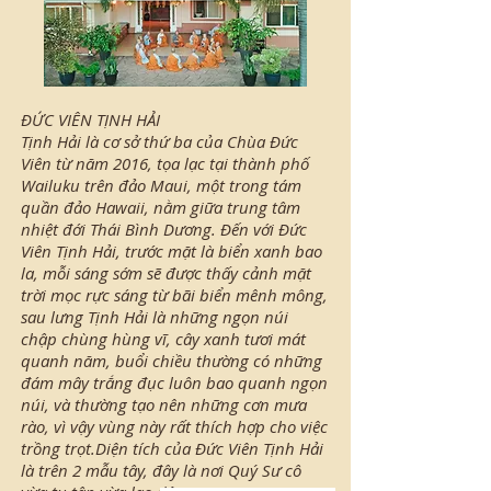
ĐỨC VIÊN TỊNH HẢI
Tịnh Hải là cơ sở thứ ba của Chùa Đức
Viên từ năm 2016, tọa lạc tại thành phố
Wailuku trên đảo Maui, một trong tám
quần đảo Hawaii, nằm giữa trung tâm
nhiệt đới Thái Bình Dương. Đến với Đức
Viên Tịnh Hải, trước mặt là biển xanh bao
la, mỗi sáng sớm sẽ được thấy cảnh mặt
trời mọc rực sáng từ bãi biển mênh mông,
sau lưng Tịnh Hải là những ngọn núi
chập chùng hùng vĩ, cây xanh tươi mát
quanh năm, buổi chiều thường có những
đám mây trắng đục luôn bao quanh ngọn
núi, và thường tạo nên những cơn mưa
rào, vì vậy vùng này rất thích hợp cho việc
trồng trọt.Diện tích của Đức Viên Tịnh Hải
là trên 2 mẫu tây, đây là nơi Quý Sư cô