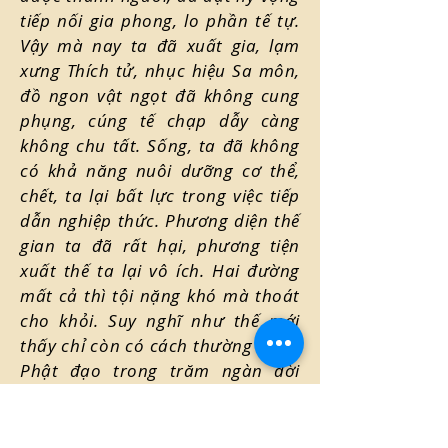
tiếp nối gia phong, lo phần tế tự.
Vậy mà nay ta đã xuất gia, lạm
xưng Thích tử, nhục hiệu Sa môn,
đồ ngon vật ngọt đã không cung
phụng, cúng tế chạp dẫy càng
không chu tất. Sống, ta đã không
có khả năng nuôi dưỡng cơ thể,
chết, ta lại bất lực trong việc tiếp
dẫn nghiệp thức. Phương diện thế
gian ta đã rất hại, phương tiện
xuất thế ta lại vô ích. Hai đường
mất cả thì tội nặng khó mà thoát
cho khỏi. Suy nghĩ như thế mới
thấy chỉ còn có cách thường hành
Phật đạo trong trăm ngàn đời
kiếp, khắp độ chúng sanh trong
mười phương ba đời. Như vậy thì
không phải chỉ cha mẹ một đời,