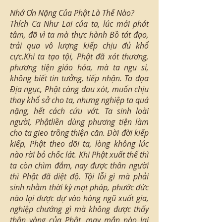
Nhớ Ơn Nặng Của Phật Là Thế Nào?
Thích Ca Như Lai của ta, lúc mới phát
tâm, đã vì ta mà thực hành Bồ tát đạo,
trải qua vô lượng kiếp chịu đủ khổ
cực.Khi ta tạo tội, Phật đã xót thương,
phương tiện giáo hóa, mà ta ngu si,
không biết tin tưởng, tiếp nhận. Ta đọa
Địa ngục, Phật càng đau xót, muốn chịu
thay khổ sở cho ta, nhưng nghiệp ta quá
nặng, hết cách cứu vớt. Ta sinh loài
người, Phậtliền dùng phương tiện làm
cho ta gieo trồng thiện căn. Đời đời kiếp
kiếp, Phật theo dõi ta, lòng không lúc
nào rời bỏ chốc lát. Khi Phật xuất thế thì
ta còn chìm đắm, nay được thân người
thì Phật đã diệt độ. Tội lỗi gì mà phải
sinh nhằm thời kỳ mạt pháp, phước đức
nào lại được dự vào hàng ngũ xuất gia,
nghiệp chướng gì mà không được thấy
thân vàng của Phật, may mắn nào lại