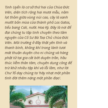
Tịnh Uyển là cơ sở thứ hai của Chùa Đức
Viên, diện tích rộng hai mươi mẫu, nằm
lọt thỏm giữa vùng núi cao, cây lá xanh
mướt bốn mùa của thành phố Los Gatos,
tiểu bang Cali, nước Hoa Kỳ. Đây là nơi để
đại chúng tu tập tinh chuyên theo tâm
nguyện của Cố Sư Bà Toạ Chủ chùa Đức
Viên. Môi trường ở đây thật yên tĩnh và
thanh bình, không khí trong lành tươi
mát thuận duyên cho ni chúng và hàng
phật tử tại gia cắt bớt duyên trần, hầu
thúc liễm thân tâm, chuyên dụng công để
trừ khử nhiều tập khí và lỗi lầm, như lời
Chư Tổ dạy chúng ta 'hãy nhạt một phần
tình đời thêm nặng một phần đạo'.