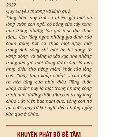
2022
Quý Sư yêu thương và kính quý,
Sáng hôm nay trời có nhiều gió mát và
lòng vườn con ngồi có bóng của cây xanh
hoà trong những làn gió mát dịu thân
tâm… Con lắng nghe những gia đình của
chim đang hót ca chào một ngày mới
trong ánh sáng chỉ mới he hé dạng từ
vầng đông, và tiếng lá xào xạc nhẹ nhàng
trong làn gió mát đong đưa cành lá làm
nhịp điệu cho tiếng niệm Phật của lòng
con…“Tăng thân khắp chốn” … con nhận
ra nền tảng của nhịp điệu “Tăng thân
khắp chốn” này là một trong những công
trình nuôi dưỡng thân tâm con trong lòng
chùa Đức Viên bao năm qua. Lòng con nở
nụ cười rạng rỡ khi nghĩ đến những ngày
vừa qua ở Chùa.
KHUYẾN PHÁT BỒ ĐỀ TÂM