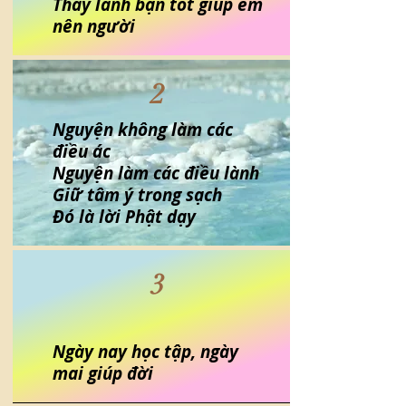
Thầy lành bạn tốt giúp em
nên người
2
Nguyện không làm các
điều ác
Nguyện làm các điều lành
Giữ tâm ý trong sạch
Đó là lời Phật dạy
3
Ngày nay học tập, ngày
mai giúp đời