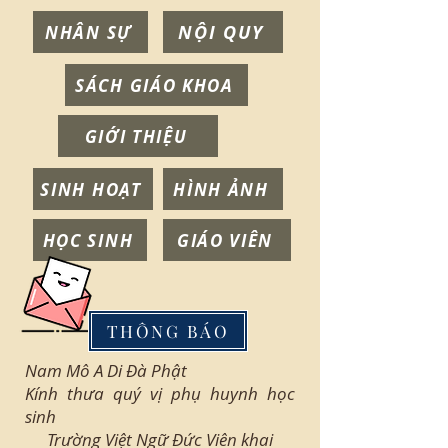
NỘI QUY
NHÂN SỰ
SÁCH GIÁO KHOA
GIỚI THIỆU
SINH HOẠT
HÌNH ẢNH
HỌC SINH
GIÁO VIÊN
THÔNG BÁO
Nam Mô A Di Đà Phật
Kính thưa quý vị phụ huynh học
sinh
Trường Việt Ngữ Đức Viên khai